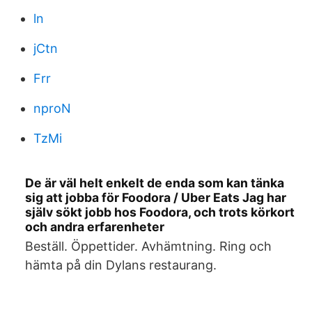
ln
jCtn
Frr
nproN
TzMi
De är väl helt enkelt de enda som kan tänka
sig att jobba för Foodora / Uber Eats Jag har
själv sökt jobb hos Foodora, och trots körkort
och andra erfarenheter
Beställ. Öppettider. Avhämtning. Ring och
hämta på din Dylans restaurang.